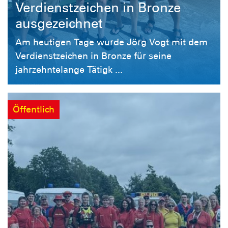
Verdienstzeichen in Bronze
ausgezeichnet
Am heutigen Tage wurde Jörg Vogt mit dem
Verdienstzeichen in Bronze für seine
jahrzehntelange Tätigk ...
Öffentlich